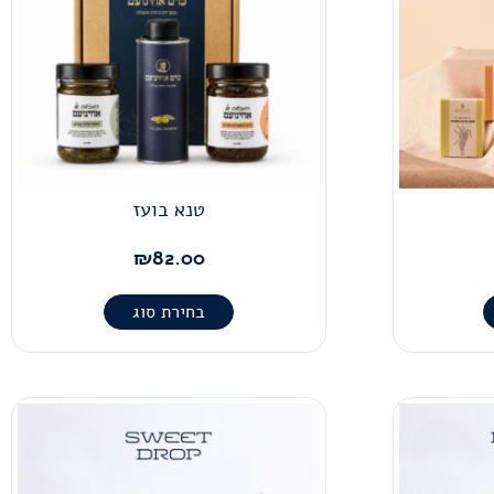
טנא בועז
₪
82.00
בחירת סוג