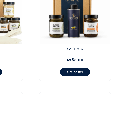
טנא בועז
₪
82.00
בחירת סוג